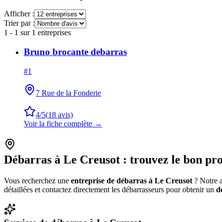
Afficher :
Trier par :
1
-
1
sur
1
entreprises
Bruno brocante debarras
#
1
7 Rue de la Fonderie
4
/5
(
18
avis)
Voir la fiche complète →
Débarras à
Le Creusot
: trouvez le bon pro
Vous recherchez une
entreprise de débarras à
Le Creusot
? Notre a
détaillées et contactez directement les débarrasseurs pour obtenir un
d