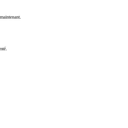
 maintenant.
mté
.