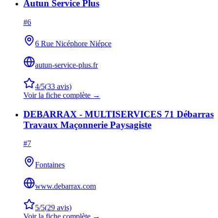
Autun Service Plus
#
6
6 Rue Nicéphore Niépce
autun-service-plus.fr
4
/5
(
33
avis)
Voir la fiche complète →
DEBARRAX - MULTISERVICES 71 Débarras
Travaux Maçonnerie Paysagiste
#
7
Fontaines
www.debarrax.com
5
/5
(
29
avis)
Voir la fiche complète →