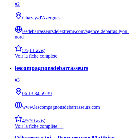
#
2
Chazay-d'Azergues
lesdebarrasseursdelextreme.com/agence-debarras-lyon-
nord
5
/5
(
61
avis)
Voir la fiche complète →
lescompagnonsdebarrasseurs
#
3
06 13 34 59 39
www.lescompagnonsdebarrasseurs.com
4
/5
(
59
avis)
Voir la fiche complète →
Débarrasse-toi – Pennarguear Matthieu