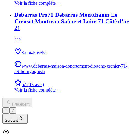
Voir la fiche complète →
Débarras Pro71 Débarras Montchanin Le
Creusot Montceau Saône et Loire 71 Côté d’or
21
#
12
Saint-Eusèbe
www.debarras-maison-appartement-diogene-grenier-71-
39-bourgogne.fr
5
/5
(
13
avis)
Voir la fiche complète →
Précédent
1
2
Suivant