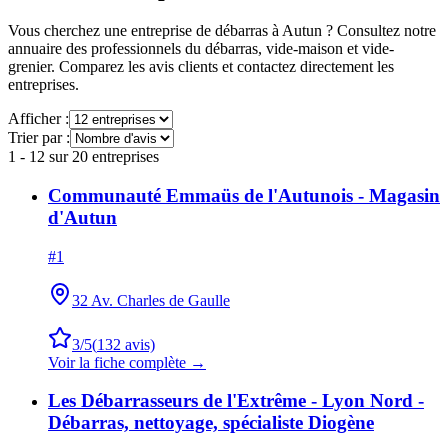
Vous cherchez une entreprise de débarras à
Autun
? Consultez notre
annuaire des professionnels du débarras, vide-maison et vide-
grenier. Comparez les avis clients et contactez directement les
entreprises.
Afficher :
Trier par :
1
-
12
sur
20
entreprises
Communauté Emmaüs de l'Autunois - Magasin
d'Autun
#
1
32 Av. Charles de Gaulle
3
/5
(
132
avis)
Voir la fiche complète →
Les Débarrasseurs de l'Extrême - Lyon Nord -
Débarras, nettoyage, spécialiste Diogène