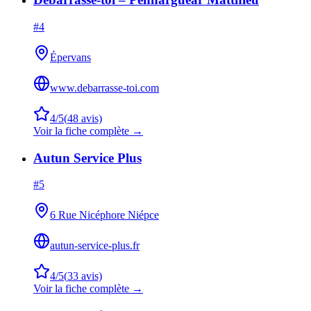
#
4
Épervans
www.debarrasse-toi.com
4
/5
(
48
avis)
Voir la fiche complète →
Autun Service Plus
#
5
6 Rue Nicéphore Niépce
autun-service-plus.fr
4
/5
(
33
avis)
Voir la fiche complète →