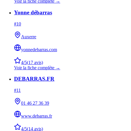
Voir la fiche complète →
Yonne débarras
#
10
Auxerre
yonnedebarras.com
4
/5
(
17
avis)
Voir la fiche complète →
DEBARRAS.FR
#
11
01 46 27 36 39
www.debarras.fr
4
/5
(
14
avis)