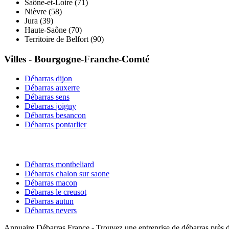
Saône-et-Loire
(
71
)
Nièvre
(
58
)
Jura
(
39
)
Haute-Saône
(
70
)
Territoire de Belfort
(
90
)
Villes -
Bourgogne-Franche-Comté
Débarras
dijon
Débarras
auxerre
Débarras
sens
Débarras
joigny
Débarras
besancon
Débarras
pontarlier
Débarras
montbeliard
Débarras
chalon sur saone
Débarras
macon
Débarras
le creusot
Débarras
autun
Débarras
nevers
Annuaire Débarras France - Trouvez une entreprise de débarras près 