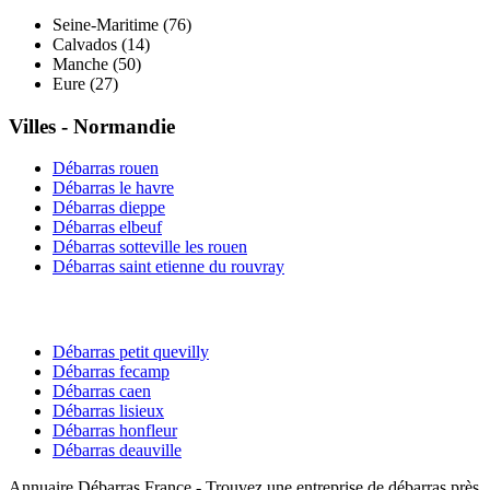
Seine-Maritime
(
76
)
Calvados
(
14
)
Manche
(
50
)
Eure
(
27
)
Villes -
Normandie
Débarras
rouen
Débarras
le havre
Débarras
dieppe
Débarras
elbeuf
Débarras
sotteville les rouen
Débarras
saint etienne du rouvray
Débarras
petit quevilly
Débarras
fecamp
Débarras
caen
Débarras
lisieux
Débarras
honfleur
Débarras
deauville
Annuaire Débarras France - Trouvez une entreprise de débarras près