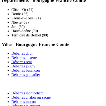
Départements -
Bourgogne-Franche-Comté
Côte-d'Or
(
21
)
Doubs
(
25
)
Saône-et-Loire
(
71
)
Nièvre
(
58
)
Jura
(
39
)
Haute-Saône
(
70
)
Territoire de Belfort
(
90
)
Villes -
Bourgogne-Franche-Comté
Débarras
dijon
Débarras
auxerre
Débarras
sens
Débarras
joigny
Débarras
besancon
Débarras
pontarlier
Débarras
montbeliard
Débarras
chalon sur saone
Débarras
macon
Débarras
le creusot