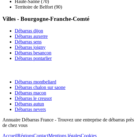
Haute-Saône
(
70
)
Territoire de Belfort
(
90
)
Villes -
Bourgogne-Franche-Comté
Débarras
dijon
Débarras
auxerre
Débarras
sens
Débarras
joigny
Débarras
besancon
Débarras
pontarlier
Débarras
montbeliard
Débarras
chalon sur saone
Débarras
macon
Débarras
le creusot
Débarras
autun
Débarras
nevers
Annuaire Débarras France - Trouvez une entreprise de débarras près
de chez vous
Accueil
Régions
Contact
Mentions légales
Cookies