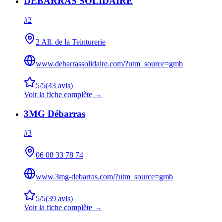
DEBARRAS SOLIDAIRE
#
2
2 All. de la Teinturerie
www.debarrassolidaire.com/?utm_source=gmb
5
/5
(
43
avis)
Voir la fiche complète →
3MG Débarras
#
3
06 08 33 78 74
www.3mg-debarras.com/?utm_source=gmb
5
/5
(
39
avis)
Voir la fiche complète →