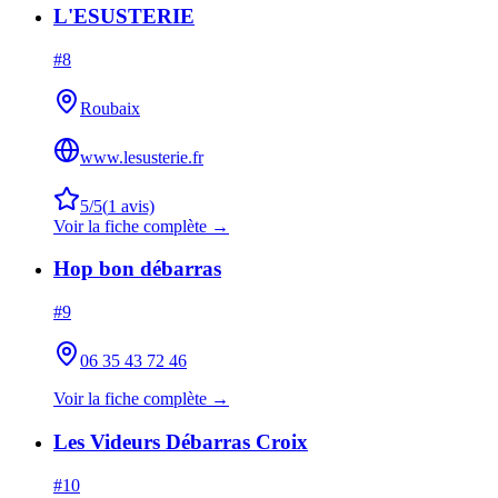
L'ESUSTERIE
#
8
Roubaix
www.lesusterie.fr
5
/5
(
1
avis)
Voir la fiche complète →
Hop bon débarras
#
9
06 35 43 72 46
Voir la fiche complète →
Les Videurs Débarras Croix
#
10