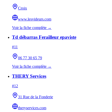
Croix
www.lesvideurs.com
Voir la fiche complète →
Td débarras Ferailleur epaviste
#
11
06 77 30 65 79
Voir la fiche complète →
THERY Services
#
12
31 Rue de la Fonderie
theryservices.com