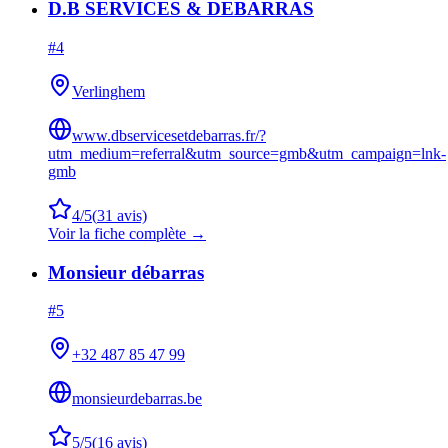
D.B SERVICES & DEBARRAS
#
4
Verlinghem
www.dbservicesetdebarras.fr/?
utm_medium=referral&utm_source=gmb&utm_campaign=lnk-
gmb
4
/5
(
31
avis)
Voir la fiche complète →
Monsieur débarras
#
5
+32 487 85 47 99
monsieurdebarras.be
5
/5
(
16
avis)