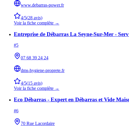
www.debarras-power.fr
4
/5
(
28
avis)
Voir la fiche complète →
Entreprise de Débarras La Seyne-Sur-Mer - Serv
#
5
07 68 39 24 24
dms-hygiene-proprete.fr
4
/5
(
15
avis)
Voir la fiche complète →
Eco Débarras - Expert en Débarras et Vide Mai
#
6
70 Rue Lacordaire