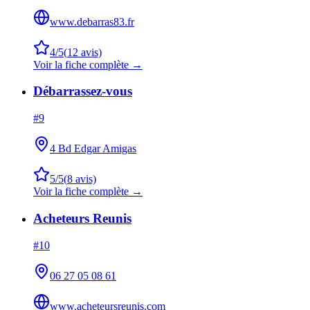
www.debarras83.fr
4
/5
(
12
avis)
Voir la fiche complète →
Débarrassez-vous
#
9
4 Bd Edgar Amigas
5
/5
(
8
avis)
Voir la fiche complète →
Acheteurs Reunis
#
10
06 27 05 08 61
www.acheteursreunis.com