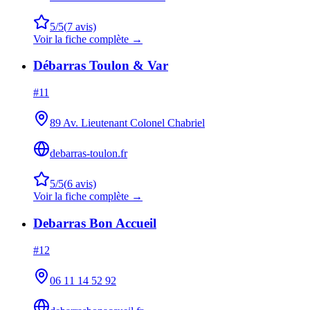
5
/5
(
7
avis)
Voir la fiche complète →
Débarras Toulon & Var
#
11
89 Av. Lieutenant Colonel Chabriel
debarras-toulon.fr
5
/5
(
6
avis)
Voir la fiche complète →
Debarras Bon Accueil
#
12
06 11 14 52 92