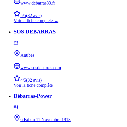
www.debarras83.fr
5
/5
(
32
avis)
Voir la fiche complète →
SOS DEBARRAS
#
3
Antibes
www.sosdebarras.com
4
/5
(
32
avis)
Voir la fiche complète →
Débarras-Power
#
4
6 Bd du 11 Novembre 1918