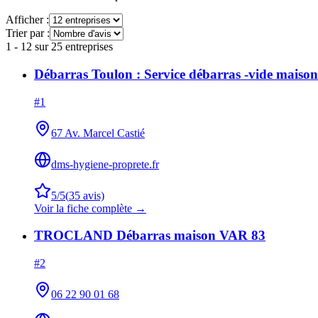
Afficher :
Trier par :
1
-
12
sur
25
entreprises
Débarras Toulon : Service débarras -vide maiso
#
1
67 Av. Marcel Castié
dms-hygiene-proprete.fr
5
/5
(
35
avis)
Voir la fiche complète →
TROCLAND Débarras maison VAR 83
#
2
06 22 90 01 68