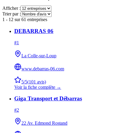
Afficher :
Trier par :
1
-
12
sur
61
entreprises
DEBARRAS 06
#
1
La Colle-sur-Loup
www.debarras-06.com
5
/5
(
101
avis)
Voir la fiche complète →
Giga Transport et Débarras
#
2
22 Av. Edmond Rostand