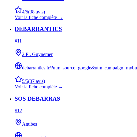
4
/5
(
38
avis)
Voir la fiche complète →
DEBARRANTICS
#
11
2 Pl. Guynemer
debarrantics.fr/?utm_source=google&utm_campaign=mybu
5
/5
(
37
avis)
Voir la fiche complète →
SOS DEBARRAS
#
12
Antibes