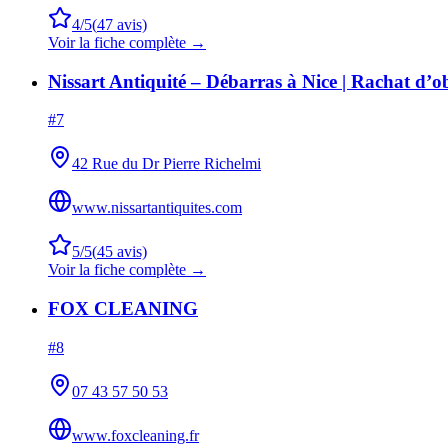
4
/5
(
47
avis)
Voir la fiche complète →
Nissart Antiquité – Débarras à Nice | Rachat d’ob
#
7
42 Rue du Dr Pierre Richelmi
www.nissartantiquites.com
5
/5
(
45
avis)
Voir la fiche complète →
FOX CLEANING
#
8
07 43 57 50 53
www.foxcleaning.fr