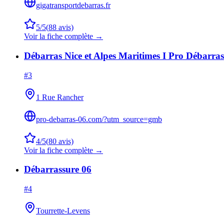
gigatransportdebarras.fr
5
/5
(
88
avis)
Voir la fiche complète →
Débarras Nice et Alpes Maritimes I Pro Débarras
#
3
1 Rue Rancher
pro-debarras-06.com/?utm_source=gmb
4
/5
(
80
avis)
Voir la fiche complète →
Débarrassure 06
#
4
Tourrette-Levens