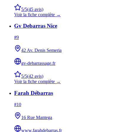
5
/5
(
45
avis)
Voir la fiche complète →
Gv Debarras Nice
#
9
42 Av. Denis Semeria
gv-debarrassage.fr
5
/5
(
42
avis)
Voir la fiche complète →
Farah Débarras
#
10
16 Rue Mantega
www.farahdebarras.fr