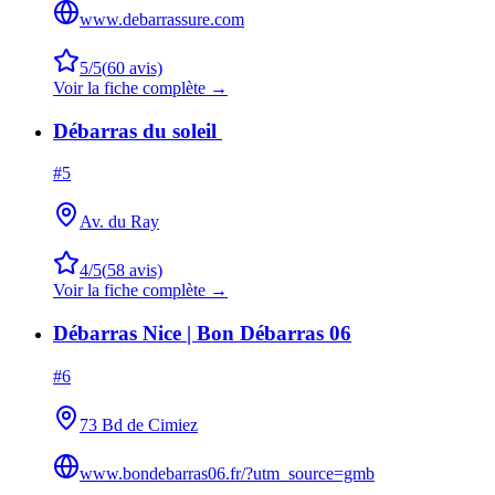
www.debarrassure.com
5
/5
(
60
avis)
Voir la fiche complète →
Débarras du soleil ️
#
5
Av. du Ray
4
/5
(
58
avis)
Voir la fiche complète →
Débarras Nice | Bon Débarras 06
#
6
73 Bd de Cimiez
www.bondebarras06.fr/?utm_source=gmb