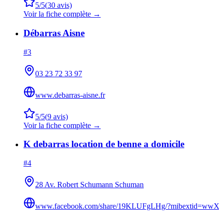
5
/5
(
30
avis)
Voir la fiche complète →
Débarras Aisne
#
3
03 23 72 33 97
www.debarras-aisne.fr
5
/5
(
9
avis)
Voir la fiche complète →
K debarras location de benne a domicile
#
4
28 Av. Robert Schumann Schuman
www.facebook.com/share/19KLUFgLHg/?mibextid=wwX