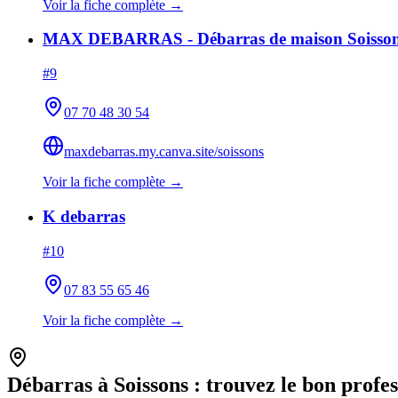
Voir la fiche complète →
MAX DEBARRAS - Débarras de maison Soissons 
#
9
07 70 48 30 54
maxdebarras.my.canva.site/soissons
Voir la fiche complète →
K debarras
#
10
07 83 55 65 46
Voir la fiche complète →
Débarras à
Soissons
: trouvez le bon profe