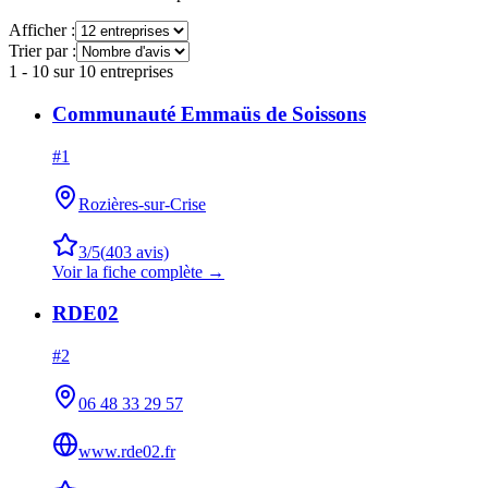
Afficher :
Trier par :
1
-
10
sur
10
entreprises
Communauté Emmaüs de Soissons
#
1
Rozières-sur-Crise
3
/5
(
403
avis)
Voir la fiche complète →
RDE02
#
2
06 48 33 29 57
www.rde02.fr