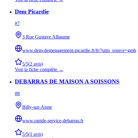
Dem Picardie
#
7
3 Rue Gustave Alliaume
www.dem-demenagement-picardie.fr/fr/?utm_source=gmb
5
/5
(
2
avis)
Voir la fiche complète →
DEBARRAS DE MAISON A SOISSONS
#
8
Billy-sur-Aisne
www.rapide-service-debarras.fr
5
/5
(
1
avis)