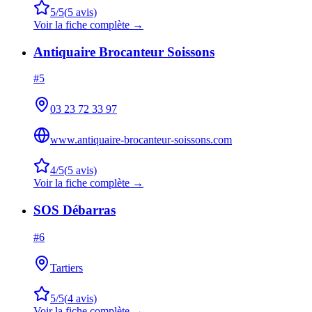
5
/5
(
5
avis)
Voir la fiche complète →
Antiquaire Brocanteur Soissons
#
5
03 23 72 33 97
www.antiquaire-brocanteur-soissons.com
4
/5
(
5
avis)
Voir la fiche complète →
SOS Débarras
#
6
Tartiers
5
/5
(
4
avis)
Voir la fiche complète →