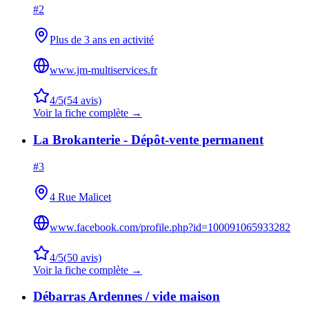
#
2
Plus de 3 ans en activité
www.jm-multiservices.fr
4
/5
(
54
avis)
Voir la fiche complète →
La Brokanterie - Dépôt-vente permanent
#
3
4 Rue Malicet
www.facebook.com/profile.php?id=100091065933282
4
/5
(
50
avis)
Voir la fiche complète →
Débarras Ardennes / vide maison