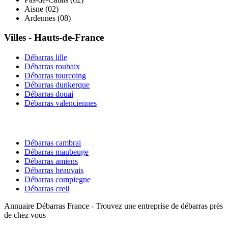
Aisne
(
02
)
Ardennes
(
08
)
Villes -
Hauts-de-France
Débarras
lille
Débarras
roubaix
Débarras
tourcoing
Débarras
dunkerque
Débarras
douai
Débarras
valenciennes
Débarras
cambrai
Débarras
maubeuge
Débarras
amiens
Débarras
beauvais
Débarras
compiegne
Débarras
creil
Annuaire Débarras France - Trouvez une entreprise de débarras près
de chez vous