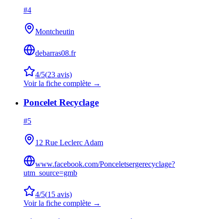
#
4
Montcheutin
debarras08.fr
4
/5
(
23
avis)
Voir la fiche complète →
Poncelet Recyclage
#
5
12 Rue Leclerc Adam
www.facebook.com/Ponceletsergerecyclage?
utm_source=gmb
4
/5
(
15
avis)
Voir la fiche complète →