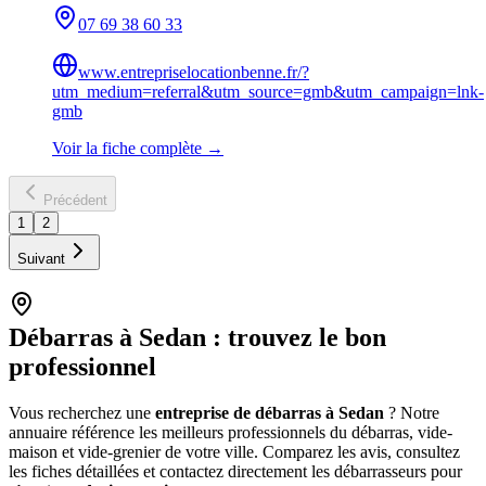
07 69 38 60 33
www.entrepriselocationbenne.fr/?
utm_medium=referral&utm_source=gmb&utm_campaign=lnk-
gmb
Voir la fiche complète →
Précédent
1
2
Suivant
Débarras à
Sedan
: trouvez le bon
professionnel
Vous recherchez une
entreprise de débarras à
Sedan
? Notre
annuaire référence les meilleurs professionnels du débarras, vide-
maison et vide-grenier de votre ville. Comparez les avis, consultez
les fiches détaillées et contactez directement les débarrasseurs pour