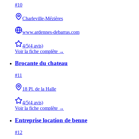
#
10
Charleville-Mézières
www.ardennes-debarras.com
4
/5
(
4
avis)
Voir la fiche complète →
Brocante du chateau
#
11
18 Pl. de la Halle
4
/5
(
4
avis)
Voir la fiche complète →
Entreprise location de benne
#
12