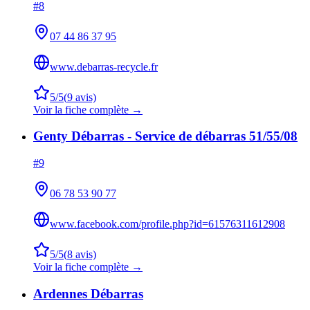
#
8
07 44 86 37 95
www.debarras-recycle.fr
5
/5
(
9
avis)
Voir la fiche complète →
Genty Débarras - Service de débarras 51/55/08
#
9
06 78 53 90 77
www.facebook.com/profile.php?id=61576311612908
5
/5
(
8
avis)
Voir la fiche complète →
Ardennes Débarras