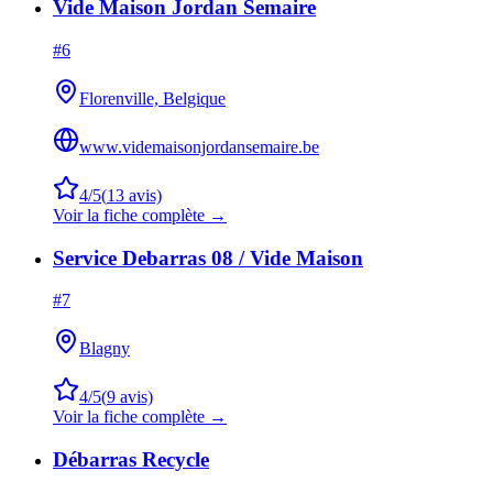
Vide Maison Jordan Semaire
#
6
Florenville, Belgique
www.videmaisonjordansemaire.be
4
/5
(
13
avis)
Voir la fiche complète →
Service Debarras 08 / Vide Maison
#
7
Blagny
4
/5
(
9
avis)
Voir la fiche complète →
Débarras Recycle