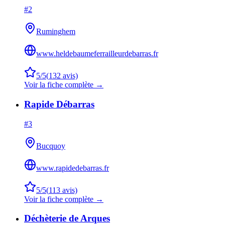
#
2
Ruminghem
www.heldebaumeferrailleurdebarras.fr
5
/5
(
132
avis)
Voir la fiche complète →
Rapide Débarras
#
3
Bucquoy
www.rapidedebarras.fr
5
/5
(
113
avis)
Voir la fiche complète →
Déchèterie de Arques