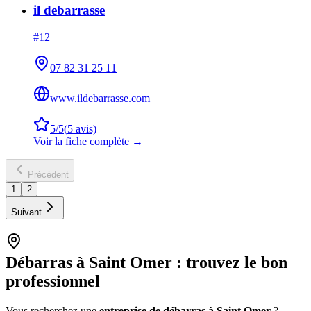
il debarrasse
#
12
07 82 31 25 11
www.ildebarrasse.com
5
/5
(
5
avis)
Voir la fiche complète →
Précédent
1
2
Suivant
Débarras à
Saint Omer
: trouvez le bon
professionnel
Vous recherchez une
entreprise de débarras à
Saint Omer
?