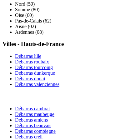
Nord
(
59
)
Somme
(
80
)
Oise
(
60
)
Pas-de-Calais
(
62
)
Aisne
(
02
)
Ardennes
(
08
)
Villes -
Hauts-de-France
Débarras
lille
Débarras
roubaix
Débarras
tourcoing
Débarras
dunkerque
Débarras
douai
Débarras
valenciennes
Débarras
cambrai
Débarras
maubeuge
Débarras
amiens
Débarras
beauvais
Débarras
compiegne
Débarras
creil