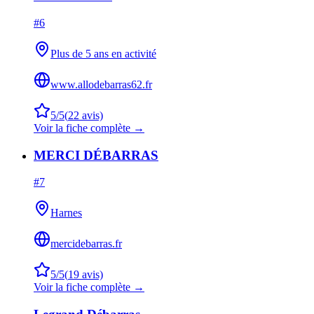
#
6
Plus de 5 ans en activité
www.allodebarras62.fr
5
/5
(
22
avis)
Voir la fiche complète →
MERCI DÉBARRAS
#
7
Harnes
mercidebarras.fr
5
/5
(
19
avis)
Voir la fiche complète →