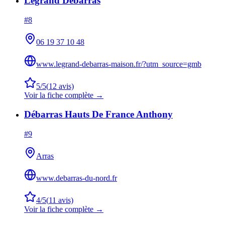
Legrand Débarras
#
8
06 19 37 10 48
www.legrand-debarras-maison.fr/?utm_source=gmb
5
/5
(
12
avis)
Voir la fiche complète →
Débarras Hauts De France Anthony
#
9
Arras
www.debarras-du-nord.fr
4
/5
(
11
avis)
Voir la fiche complète →