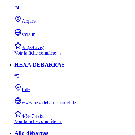
#
4
Arques
smla.fr
3
/5
(
89
avis)
Voir la fiche complète →
HEXA DEBARRAS
#
5
Lille
www.hexadebarras.com/lille
4
/5
(
47
avis)
Voir la fiche complète →
Allo débarras