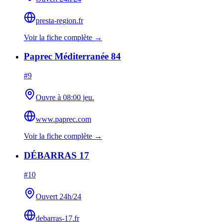
presta-region.fr
Voir la fiche complète →
Paprec Méditerranée 84
#
9
Ouvre à 08:00 jeu.
www.paprec.com
Voir la fiche complète →
DÉBARRAS 17
#
10
Ouvert 24h/24
debarras-17.fr