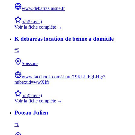
www.debarras-aisne.fr
5
/5
(
9
avis)
Voir la fiche complète →
K debarras location de benne a domicile
#
5
Soissons
www.facebook.com/share/19KLUFgLHg/?
mibextid=wwXIfr
5
/5
(
5
avis)
Voir la fiche complète →
Poteau Julien
#
6