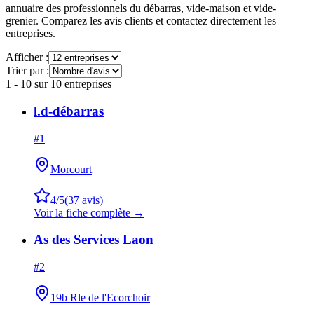
annuaire des professionnels du débarras, vide-maison et vide-
grenier. Comparez les avis clients et contactez directement les
entreprises.
Afficher :
Trier par :
1
-
10
sur
10
entreprises
l.d-débarras
#
1
Morcourt
4
/5
(
37
avis)
Voir la fiche complète →
As des Services Laon
#
2
19b Rle de l'Ecorchoir