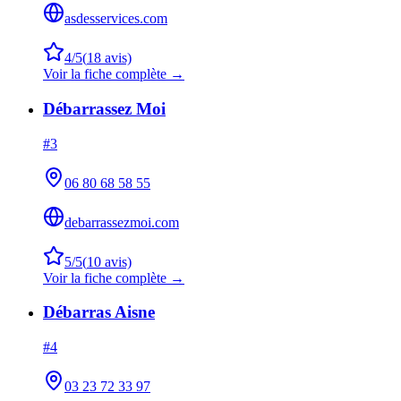
asdesservices.com
4
/5
(
18
avis)
Voir la fiche complète →
Débarrassez Moi
#
3
06 80 68 58 55
debarrassezmoi.com
5
/5
(
10
avis)
Voir la fiche complète →
Débarras Aisne
#
4
03 23 72 33 97