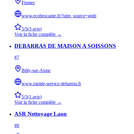
Fismes
www.ecobrocante.fr/?utm_source=gmb
5
/5
(
3
avis)
Voir la fiche complète →
DEBARRAS DE MAISON A SOISSONS
#
7
Billy-sur-Aisne
www.rapide-service-debarras.fr
5
/5
(
1
avis)
Voir la fiche complète →
ASR Nettoyage Laon
#
8