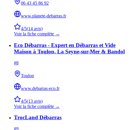
06 43 45 86 92
www.planete-debarras.fr
4
/5
(
14
avis)
Voir la fiche complète →
Eco Débarras - Expert en Débarras et Vide
Maison à Toulon, La Seyne-sur-Mer & Bandol
#
8
Toulon
www.debarras-eco.fr
4
/5
(
13
avis)
Voir la fiche complète →
TrocLand Débarras
#
9