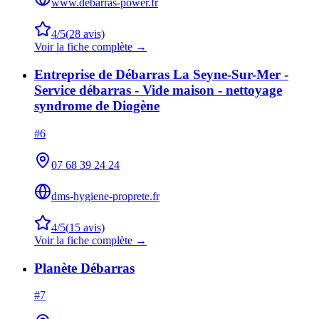
www.debarras-power.fr
4
/5
(
28
avis)
Voir la fiche complète →
Entreprise de Débarras La Seyne-Sur-Mer -
Service débarras - Vide maison - nettoyage
syndrome de Diogène
#
6
07 68 39 24 24
dms-hygiene-proprete.fr
4
/5
(
15
avis)
Voir la fiche complète →
Planète Débarras
#
7