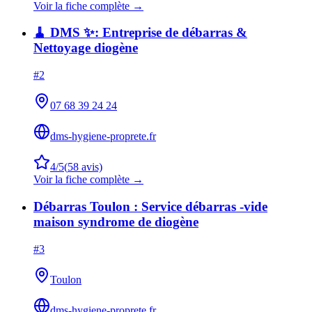
Voir la fiche complète →
🧹 DMS ✨: Entreprise de débarras &
Nettoyage diogène
#
2
07 68 39 24 24
dms-hygiene-proprete.fr
4
/5
(
58
avis)
Voir la fiche complète →
Débarras Toulon : Service débarras -vide
maison syndrome de diogène
#
3
Toulon
dms-hygiene-proprete.fr