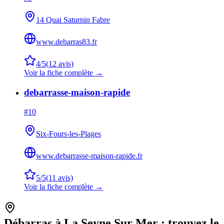
14 Quai Saturnin Fabre
www.debarras83.fr
4
/5
(
12
avis)
Voir la fiche complète →
debarrasse-maison-rapide
#
10
Six-Fours-les-Plages
www.debarrasse-maison-rapide.fr
5
/5
(
11
avis)
Voir la fiche complète →
Débarras à
La Seyne Sur Mer
: trouvez le