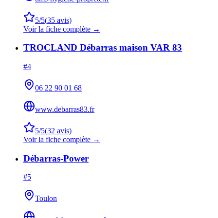
5
/5
(
35
avis)
Voir la fiche complète →
TROCLAND Débarras maison VAR 83
#
4
06 22 90 01 68
www.debarras83.fr
5
/5
(
32
avis)
Voir la fiche complète →
Débarras-Power
#
5
Toulon