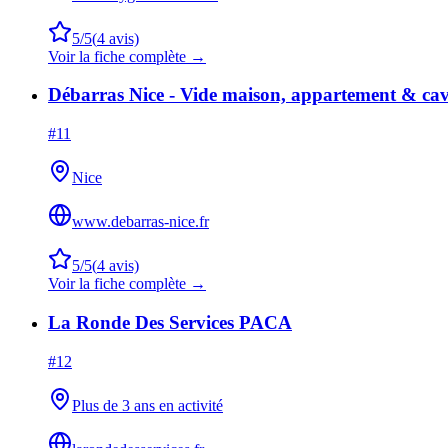
5
/5
(
4
avis)
Voir la fiche complète →
Débarras Nice - Vide maison, appartement & ca
#
11
Nice
www.debarras-nice.fr
5
/5
(
4
avis)
Voir la fiche complète →
La Ronde Des Services PACA
#
12
Plus de 3 ans en activité