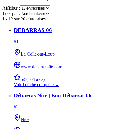
Afficher :
Trier par :
1
-
12
sur
20
entreprises
DEBARRAS 06
#
1
La Colle-sur-Loup
www.debarras-06.com
5
/5
(
104
avis)
Voir la fiche complète →
Débarras Nice | Bon Débarras 06
#
2
Nice