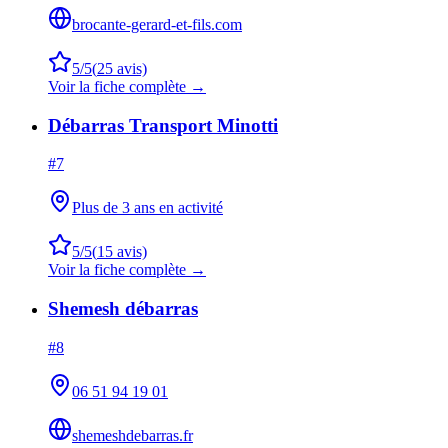
brocante-gerard-et-fils.com
5
/5
(
25
avis)
Voir la fiche complète →
Débarras Transport Minotti
#
7
Plus de 3 ans en activité
5
/5
(
15
avis)
Voir la fiche complète →
Shemesh débarras
#
8
06 51 94 19 01
shemeshdebarras.fr