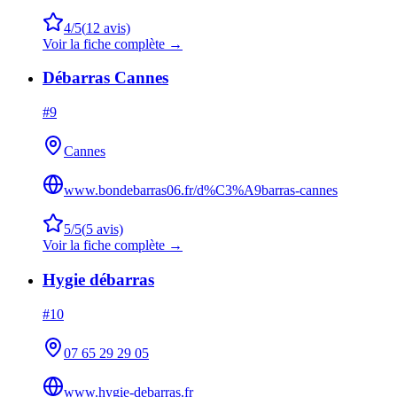
4
/5
(
12
avis)
Voir la fiche complète →
Débarras Cannes
#
9
Cannes
www.bondebarras06.fr/d%C3%A9barras-cannes
5
/5
(
5
avis)
Voir la fiche complète →
Hygie débarras
#
10
07 65 29 29 05
www.hygie-debarras.fr