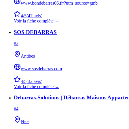
www.bondebarras06.fr/?utm_source=gmb
4
/5
(
47
avis)
Voir la fiche complète →
SOS DEBARRAS
#
3
Antibes
www.sosdebarras.com
4
/5
(
32
avis)
Voir la fiche complète →
Debarras-Solutions | Débarras Maisons Appartem
#
4
Nice