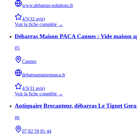
www.debarras-solutions.fr
4
/5
(
32
avis)
Voir la fiche complète →
Débarras Maison PACA Cannes : Vide maison a
#
5
Cannes
debarrasmaisonpaca.fr
4
/5
(
31
avis)
Voir la fiche complète →
Antiquaire Brocanteur, débarras Le Tignet Gerard
#
6
07 82 59 81 44