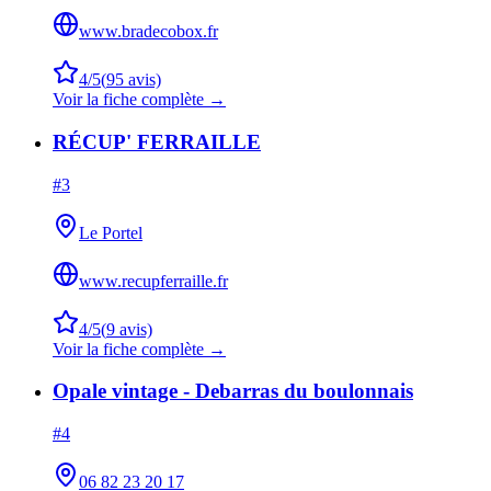
www.bradecobox.fr
4
/5
(
95
avis)
Voir la fiche complète →
RÉCUP' FERRAILLE
#
3
Le Portel
www.recupferraille.fr
4
/5
(
9
avis)
Voir la fiche complète →
Opale vintage - Debarras du boulonnais
#
4
06 82 23 20 17