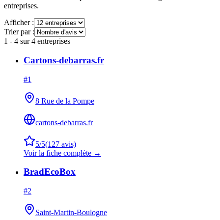
entreprises.
Afficher :
Trier par :
1
-
4
sur
4
entreprises
Cartons-debarras.fr
#
1
8 Rue de la Pompe
cartons-debarras.fr
5
/5
(
127
avis)
Voir la fiche complète →
BradEcoBox
#
2
Saint-Martin-Boulogne