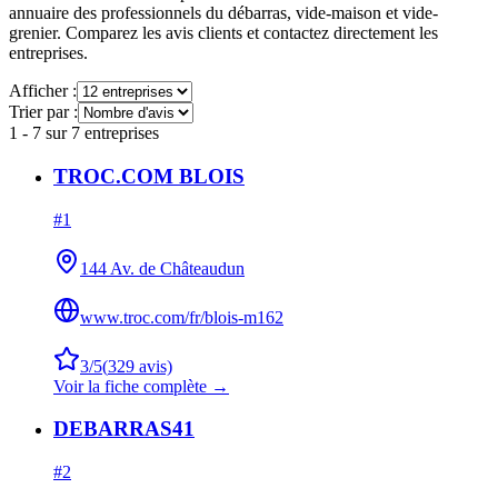
annuaire des professionnels du débarras, vide-maison et vide-
grenier. Comparez les avis clients et contactez directement les
entreprises.
Afficher :
Trier par :
1
-
7
sur
7
entreprises
TROC.COM BLOIS
#
1
144 Av. de Châteaudun
www.troc.com/fr/blois-m162
3
/5
(
329
avis)
Voir la fiche complète →
DEBARRAS41
#
2