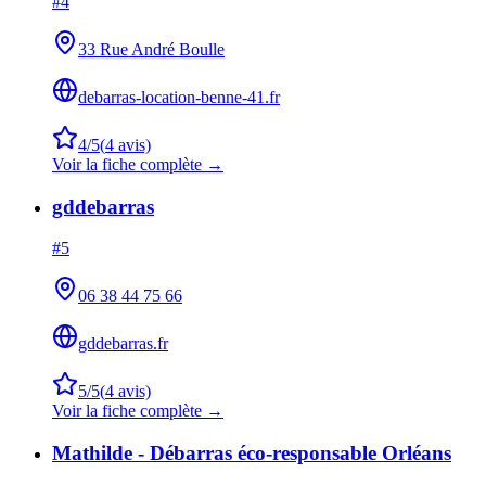
#
4
33 Rue André Boulle
debarras-location-benne-41.fr
4
/5
(
4
avis)
Voir la fiche complète →
gddebarras
#
5
06 38 44 75 66
gddebarras.fr
5
/5
(
4
avis)
Voir la fiche complète →
Mathilde - Débarras éco-responsable Orléans