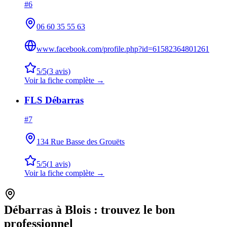
#
6
06 60 35 55 63
www.facebook.com/profile.php?id=61582364801261
5
/5
(
3
avis)
Voir la fiche complète →
FLS Débarras
#
7
134 Rue Basse des Grouëts
5
/5
(
1
avis)
Voir la fiche complète →
Débarras à
Blois
: trouvez le bon
professionnel