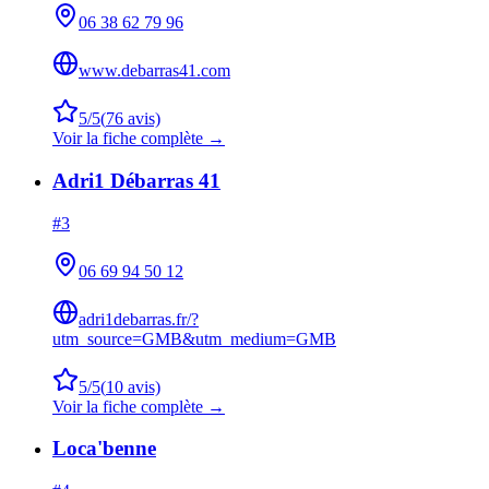
06 38 62 79 96
www.debarras41.com
5
/5
(
76
avis)
Voir la fiche complète →
Adri1 Débarras 41
#
3
06 69 94 50 12
adri1debarras.fr/?
utm_source=GMB&utm_medium=GMB
5
/5
(
10
avis)
Voir la fiche complète →
Loca'benne