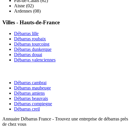
Pas-de-Calais
(
62
)
Aisne
(
02
)
Ardennes
(
08
)
Villes -
Hauts-de-France
Débarras
lille
Débarras
roubaix
Débarras
tourcoing
Débarras
dunkerque
Débarras
douai
Débarras
valenciennes
Débarras
cambrai
Débarras
maubeuge
Débarras
amiens
Débarras
beauvais
Débarras
compiegne
Débarras
creil
Annuaire Débarras France - Trouvez une entreprise de débarras près
de chez vous